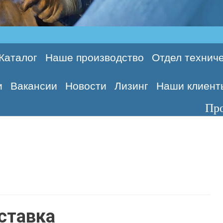
Каталог
Наше производство
Отдел техниче
и
Вакансии
Новости
Лизинг
Наши клиент
Производим
ставка