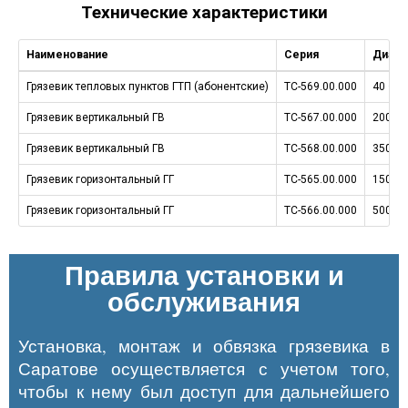
Технические характеристики
Наименование
Серия
Диаме
Грязевик тепловых пунктов ГТП (абонентские)
ТС-569.00.000
40 – 2
Грязевик вертикальный ГВ
ТС-567.00.000
200 – 
Грязевик вертикальный ГВ
ТС-568.00.000
350 – 
Грязевик горизонтальный ГГ
ТС-565.00.000
150 – 
Грязевик горизонтальный ГГ
ТС-566.00.000
500 – 
Правила установки и
обслуживания
Установка, монтаж и обвязка грязевика
в
Саратове
осуществляется с учетом того,
чтобы к нему был доступ для дальнейшего